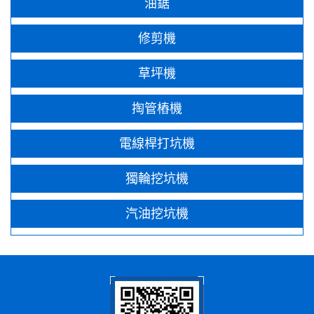
油鋸
修剪機
草坪機
掏管樁機
電線桿打坑機
獨輪挖坑機
汽油挖坑機