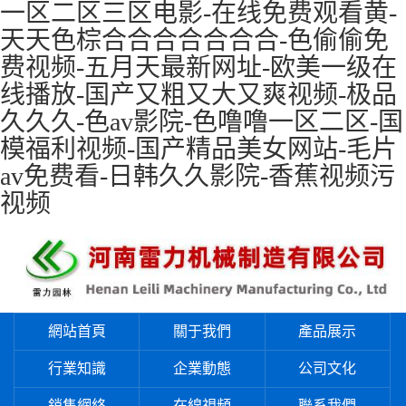
一区二区三区电影-在线免费观看黄-
天天色棕合合合合合合合-色偷偷免
费视频-五月天最新网址-欧美一级在
线播放-国产又粗又大又爽视频-极品
久久久-色av影院-色噜噜一区二区-国
模福利视频-国产精品美女网站-毛片
av免费看-日韩久久影院-香蕉视频污
视频
網站首頁
關于我們
產品展示
行業知識
企業動態
公司文化
銷售網絡
在線視頻
聯系我們