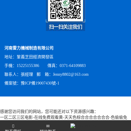
河南雷力機械制造有限公司
地址：鞏義芝田經濟開發區
手機：15225155386 傳真：0371-64109883
聯系人：張經理 郵 箱：Jenny8802@163.com
備案號：
豫ICP備19007430號-1
感谢您访问我们的网站，您可能还对以下资源感兴趣：
一区二区三区电影-在线免费观看黄-天天色棕合合合合合合合-色偷偷免
费视频-五月天最新网址-欧美一级在线播放-国产又粗又大又爽视频-极品
久久久-色av影院-色噜噜一区二区-国模福利视频-国产精品美女网站-毛片