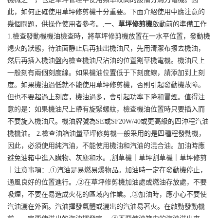
此，如何正確使用草坪修剪機十分重要。下面介紹使用中應注意的
幾個問題，供操作使用者參考。,一、
草坪修剪機
啟動前的準備工作
1.檢查發動機機油檢查時，將草坪修剪機放置在一水平位置，發動機
熄火的狀態，待油面靜止后再抽出機油尺，先用清潔布擦去機油，
然后再插入機油盤內檢查機油尺沾油的位置割草機電機。機油尺上
一般刻有兩個刻度線。如果機油位置低于下刻度線，請添加到上刻
度。如果機油過低就不能使用草坪修剪機，否則引起發動機故障。
但也不要超過上刻度，機油過多，會引起功率下降和冒煙。值得注
意的是：如果機油尺上帶有旋緊螺紋，檢查機油位置時只要插入而
不要旋入機油尺。機油牌號為SE或SF20W/40或更高級的四沖程汽油
機機油。 2.檢查油箱油量草坪修剪機一般采用的是四種程發動機，
因此，必須使用純汽油，不能使用機油和汽油的混合油。加油時應
避免油箱中進入臟物、灰塵和水。,割草機｜草坪割草機｜草坪修剪
｜注意事項：,①汽油是易燃易爆物品。加油時一定在發動機停止，
通風良好的位置進行。,②在草坪修剪機加油處或燃油存放處，不要
吸煙，不要在易造成火花的區域內作業。,③加油時，應小心不要使
汽油灑在外面。汽油揮發氣體或灑出的汽油易著火。在啟動發動機