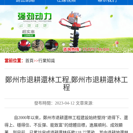
當前位置：
首頁
>>
行業知識
鄭州市退耕還林工程,鄭州市退耕還林工
程
發布時間：
2023-04-12
文章來源:
自2000年以來，鄭州市退耕還林工程建設始終堅持“退得下、還
得上、穩得住、不反彈、能致富”的總體目標，進展順利、成效顯
著。到目前，已累計完成退耕還林任務118.77萬畝，其中退耕地還林