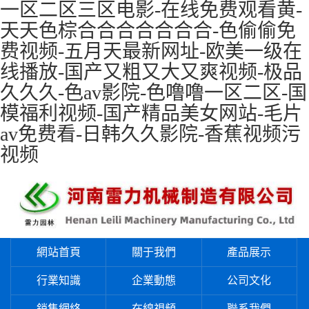
一区二区三区电影-在线免费观看黄-
天天色棕合合合合合合合-色偷偷免
费视频-五月天最新网址-欧美一级在
线播放-国产又粗又大又爽视频-极品
久久久-色av影院-色噜噜一区二区-国
模福利视频-国产精品美女网站-毛片
av免费看-日韩久久影院-香蕉视频污
视频
網站首頁
關于我們
產品展示
行業知識
企業動態
公司文化
銷售網絡
在線視頻
聯系我們