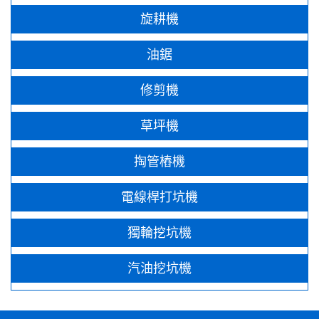
旋耕機
油鋸
修剪機
草坪機
掏管樁機
電線桿打坑機
獨輪挖坑機
汽油挖坑機