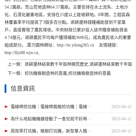
54.2萬畝，荒山荒地造林64.57萬畝。主要安排在水土流失、土地沙
化、石漠化嚴重地區，安排在25度以上陡坡耕地。8年間，工程區森
林覆蓋率平均提高了3個多百分點。退耕還林錢糧補助發到千家萬
戶，直接實現了農民增收。中央財政已累計投入該市糧食補助資金
4.74億元，退耕農民平均每戶獲得補助3600元，成為農民收入的重要
組成部分。,雷力園林網址：http://m.yilong365.cn 友情鏈接：
http://lljx88.wjw.cn,
上一條：
退耕還林結束數千年毀林開荒歷史,退耕還林結束數千年毀
下一條：
挖坑機植樹造林的意義,挖坑機植樹造林的意義
信息資訊
電線桿挖坑機｜電線桿栽植挖坑機｜電線···
2023-04-12
為什么地鉆機機器發動了一會兒就不好再···
2023-04-12
高效率打坑機，植樹打坑機，新型單人植···
2023-04-12